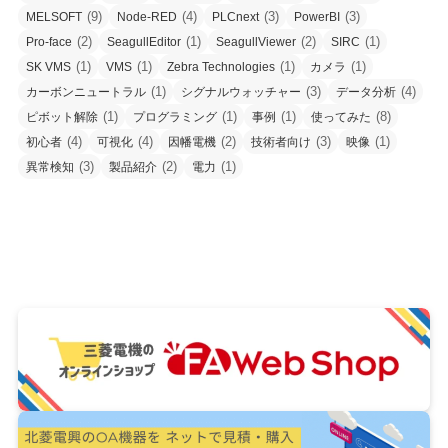
(9)
(4)
(3)
(3)
MELSOFT
Node-RED
PLCnext
PowerBI
(2)
(1)
(2)
(1)
Pro-face
SeagullEditor
SeagullViewer
SIRC
(1)
(1)
(1)
(1)
SK VMS
VMS
Zebra Technologies
カメラ
(1)
(3)
(4)
カーボンニュートラル
シグナルウォッチャー
データ分析
(1)
(1)
(1)
(8)
ピボット解除
プログラミング
事例
使ってみた
(4)
(4)
(2)
(3)
(1)
初心者
可視化
因幡電機
技術者向け
映像
(3)
(2)
(1)
異常検知
製品紹介
電力