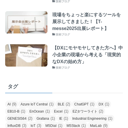
技術ブログ
現場をちょっと楽にするツールを
展示してきました！【T-
messe2025出展レポート】
技術ブログ
【DXにモヤモヤしてきた方へ】中
小企業の現場から考える「現実的
なDXの始め方」
技術ブログ
タグ
(9)
(1)
(2)
(1)
(1)
AI
Azure IoT Central
BLE
ChatGPT
DX
(1)
(1)
(1)
(2)
EB10-B
EnOcean
Excel
EZタワーライト
(2)
(1)
(1)
(1)
GENESIS64
Grafana
IE
Industrial Engineering
(3)
(3)
(1)
(1)
(9)
InfluxDB
IoT
M5Dial
M5Stack
MaiLab