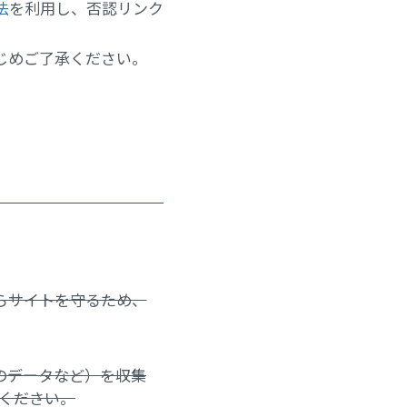
法
を利用し、否認リンク
じめご了承ください。
。
らサイトを守るため、
リのデータなど）を収集
承ください。