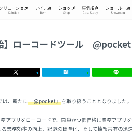
ソリューション
アイテム
ショップ
事例紹介
ショールーム
Solution
Item
Shop
Case Study
Showroom
】ローコードツール @pocket
では、新たに
「@pocket」
を取り扱うこととなりました。
内の業務アプリをローコードで、簡単かつ低価格に業務アプリ
よる業務効率の向上、記録の標準化、そして情報共有の迅